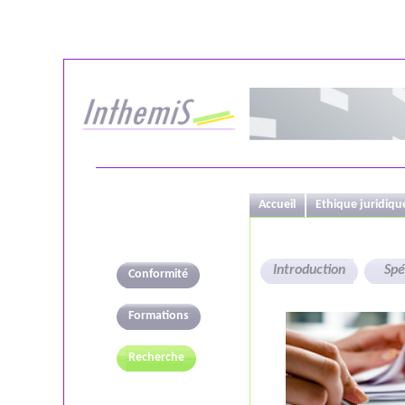
Accueil
Ethique juridiqu
Introduction
Spéc
Conformité
Formations
Recherche